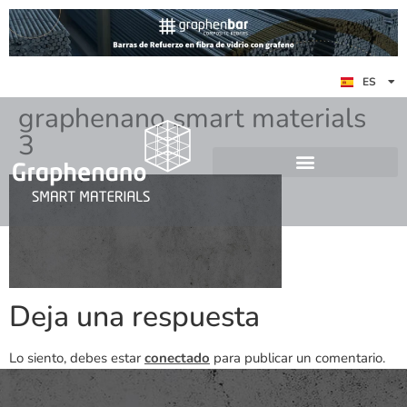
EN
ES
DE
graphenano smart materials
3
Deja una respuesta
Lo siento, debes estar
conectado
para publicar un comentario.