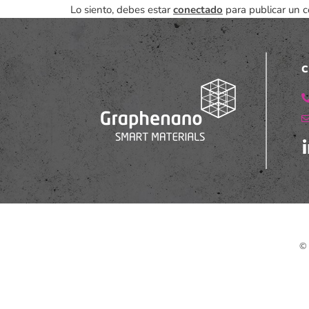
Lo siento, debes estar
conectado
para publicar un c
C
© 