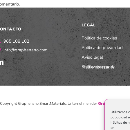
omentario.
LEGAL
ONTACTO
Política de cookies
965 108 102
Política de privacidad
info@graphenano.com
Aviso legal
Política Integrada Multiempresarial
Copyright Graphenano SmartMaterials. Unternehmen der
Grupo Graphenan
Utilizamos c
publicidad r
hábitos de n
en