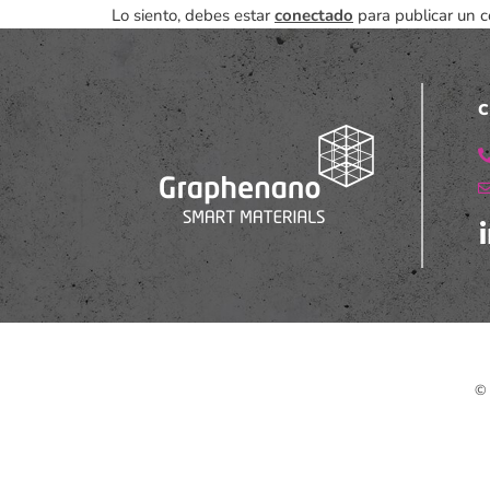
Lo siento, debes estar
conectado
para publicar un c
C
© 