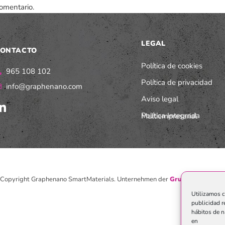
omentario.
LEGAL
ONTACTO
Política de cookies
965 108 102
Política de privacidad
info@graphenano.com
Aviso legal
Política Integrada Multiempresarial
Copyright Graphenano SmartMaterials. Unternehmen der
Grupo Graphenan
Utilizamos c
publicidad r
hábitos de n
en