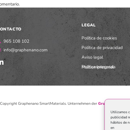
omentario.
LEGAL
ONTACTO
Política de cookies
965 108 102
Política de privacidad
info@graphenano.com
Aviso legal
Política Integrada Multiempresarial
Copyright Graphenano SmartMaterials. Unternehmen der
Grupo Graphenan
Utilizamos c
publicidad r
hábitos de n
en