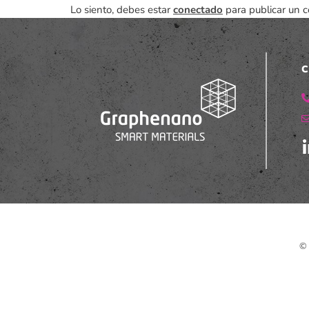
Lo siento, debes estar
conectado
para publicar un c
C
© 