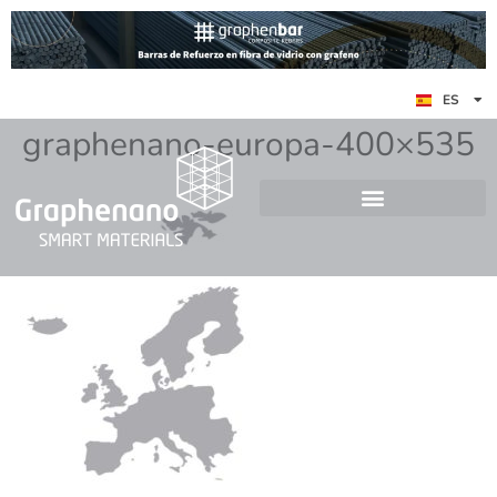
EN
ES
DE
graphenano-europa-400×535