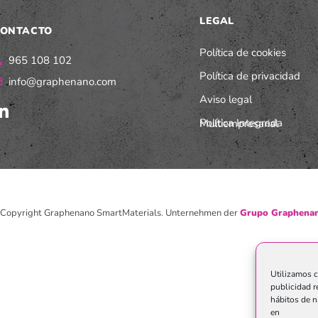
LEGAL
ONTACTO
Política de cookies
965 108 102
Política de privacidad
info@graphenano.com
Aviso legal
Política Integrada Multiempresarial
Copyright Graphenano SmartMaterials. Unternehmen der
Grupo Graphenan
Utilizamos c
publicidad r
hábitos de n
en