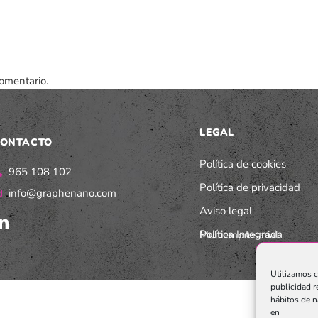
omentario.
LEGAL
ONTACTO
Política de cookies
965 108 102
Política de privacidad
info@graphenano.com
Aviso legal
Política Integrada Multiempresarial
Utilizamos c
publicidad r
hábitos de n
en