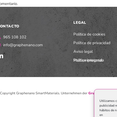
omentario.
LEGAL
ONTACTO
Política de cookies
965 108 102
Política de privacidad
info@graphenano.com
Aviso legal
Política Integrada Multiempresarial
Copyright Graphenano SmartMaterials. Unternehmen der
Grupo Graphenan
Utilizamos c
publicidad r
hábitos de n
en