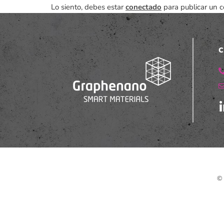
Lo siento, debes estar
conectado
para publicar un c
C
© 