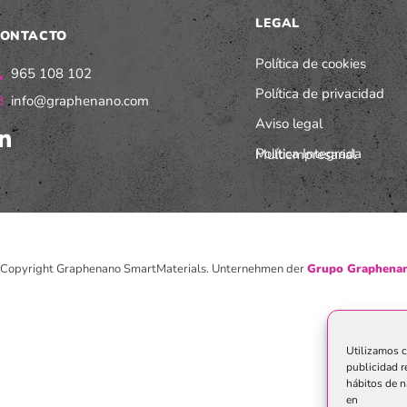
LEGAL
ONTACTO
Política de cookies
965 108 102
Política de privacidad
info@graphenano.com
Aviso legal
Política Integrada Multiempresarial
Copyright Graphenano SmartMaterials. Unternehmen der
Grupo Graphenan
Utilizamos c
publicidad r
hábitos de n
en