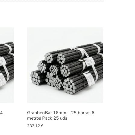
 4
GraphenBar 16mm – 25 barras 6
metros Pack 25 uds
382,12
€