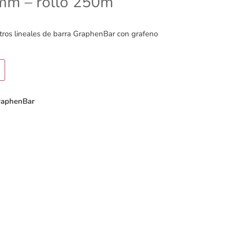
mm – rollo 250m
ros lineales de barra GraphenBar con grafeno
raphenBar