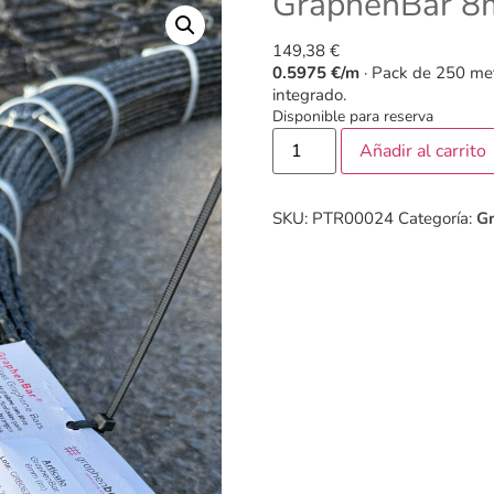
GraphenBar 8
149,38
€
0.5975 €/m
· Pack de 250 met
integrado.
Disponible para reserva
Añadir al carrito
SKU:
PTR00024
Categoría:
G