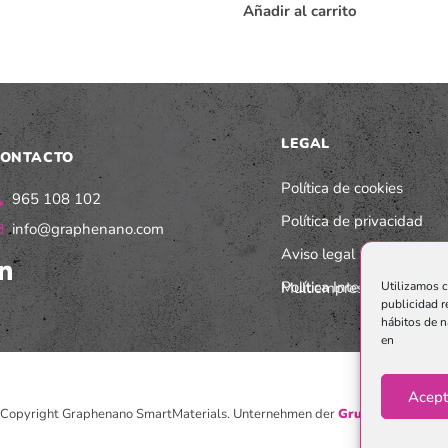
Añadir al carrito
LEGAL
ONTACTO
Política de cookies
965 108 102
Política de privacidad
info@graphenano.com
Aviso legal
Utilizamos c
Política Integrada Multiempresarial
publicidad r
hábitos de n
en
Acept
Copyright Graphenano SmartMaterials. Unternehmen der
Grupo Graphenan