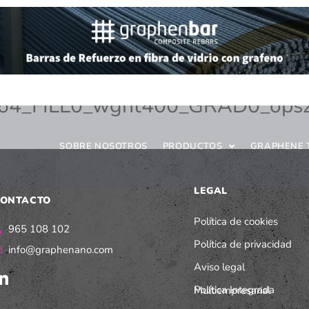
9B64_FILL0_wght400_GRAD0_ops
SOBRE NOSOTROS
PRODUCTOS
GRAPHENE 
LEGAL
ONTACTO
Política de cookies
965 108 102
Política de privacidad
info@graphenano.com
Aviso legal
Política Integrada Multiempresarial