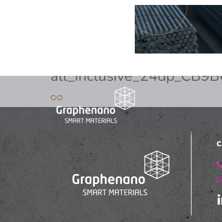
all_inclusive_24dp_CB
C