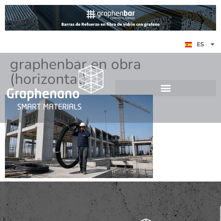
EN
ES
DE
graphenbar en obra
(horizontal)