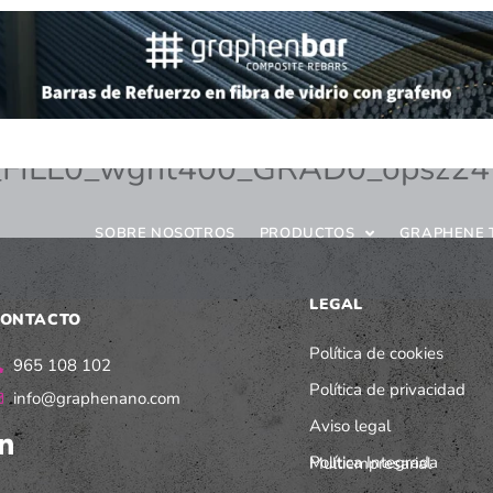
4_FILL0_wght400_GRAD0_opsz24
SOBRE NOSOTROS
PRODUCTOS
GRAPHENE 
LEGAL
ONTACTO
Política de cookies
965 108 102
Política de privacidad
info@graphenano.com
Aviso legal
Política Integrada Multiempresarial