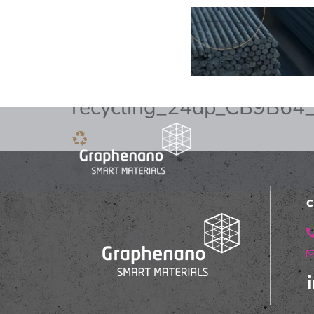
recycling_24dp_CB9B6
C