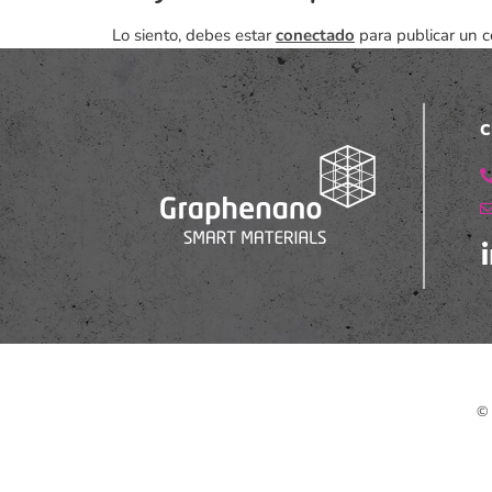
Lo siento, debes estar
conectado
para publicar un c
C
© 