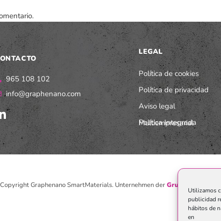
omentario.
LEGAL
ONTACTO
Política de cookies
965 108 102
Política de privacidad
info@graphenano.com
Aviso legal
Política Integrada Multiempresarial
Copyright Graphenano SmartMaterials. Unternehmen der
Grupo Graphenan
Utilizamos c
publicidad r
hábitos de n
en