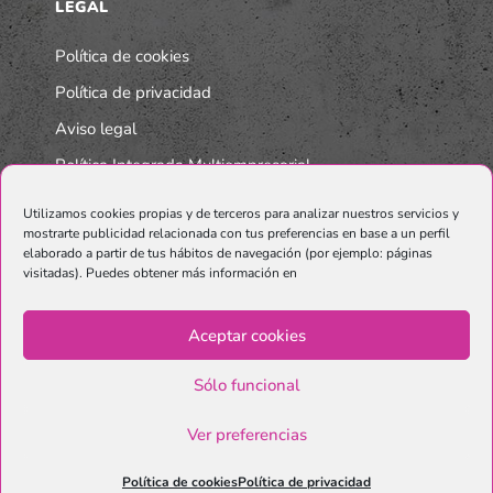
LEGAL
Política de cookies
Política de privacidad
Aviso legal
Política Integrada Multiempresarial
Utilizamos cookies propias y de terceros para analizar nuestros servicios y
mostrarte publicidad relacionada con tus preferencias en base a un perfil
elaborado a partir de tus hábitos de navegación (por ejemplo: páginas
visitadas). Puedes obtener más información en
Aceptar cookies
Sólo funcional
© Copyright Graphenano SmartMaterials. Unternehmen der
Grupo
Ver preferencias
Graphenano.
Política de cookies
Política de privacidad