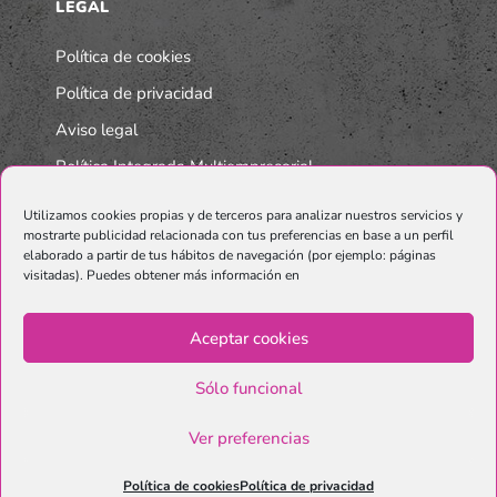
LEGAL
Política de cookies
Política de privacidad
Aviso legal
Política Integrada Multiempresarial
Utilizamos cookies propias y de terceros para analizar nuestros servicios y
mostrarte publicidad relacionada con tus preferencias en base a un perfil
elaborado a partir de tus hábitos de navegación (por ejemplo: páginas
visitadas). Puedes obtener más información en
Aceptar cookies
Sólo funcional
© Copyright Graphenano SmartMaterials. Unternehmen der
Grupo
Ver preferencias
Graphenano.
Política de cookies
Política de privacidad