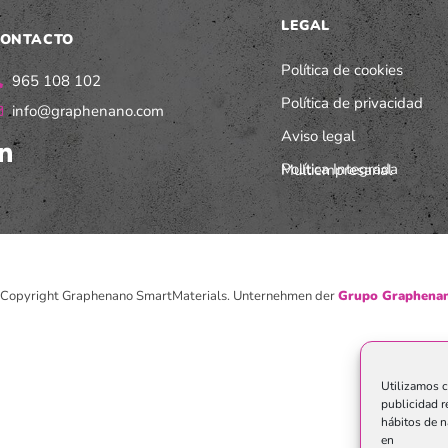
LEGAL
ONTACTO
Política de cookies
965 108 102
Política de privacidad
info@graphenano.com
Aviso legal
Política Integrada Multiempresarial
Copyright Graphenano SmartMaterials. Unternehmen der
Grupo Graphenan
Utilizamos c
publicidad r
hábitos de n
en