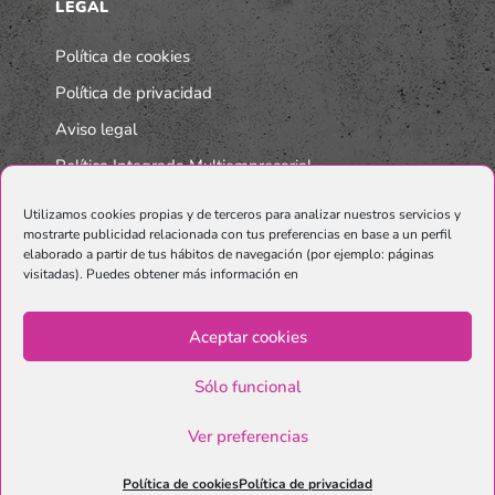
LEGAL
Política de cookies
Política de privacidad
Aviso legal
Política Integrada Multiempresarial
Utilizamos cookies propias y de terceros para analizar nuestros servicios y
mostrarte publicidad relacionada con tus preferencias en base a un perfil
elaborado a partir de tus hábitos de navegación (por ejemplo: páginas
visitadas). Puedes obtener más información en
Aceptar cookies
Sólo funcional
© Copyright Graphenano SmartMaterials. Unternehmen der
Grupo
Ver preferencias
Graphenano.
Política de cookies
Política de privacidad