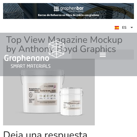
EN
ES
DE
Top View Magazine Mockup
by Anthony Boyd Graphics
Deja una respuesta