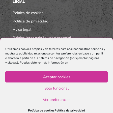
LEGAL
Política de cookies
Política de privacidad
Aviso legal
Política Integrada Multiempresarial
Utilizamos cookies propias y de terceros para analizar nuestros servicios y
mostrarte publicidad relacionada con tus preferencias en base a un perfil
elaborado a partir de tus hábitos de navegación (por ejemplo: páginas
visitadas). Puedes obtener más información en
Aceptar cookies
Sólo funcional
© Copyright Graphenano SmartMaterials. Unternehmen der
Grupo
Ver preferencias
Graphenano.
Política de cookies
Política de privacidad