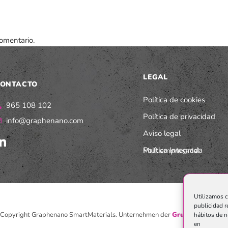
omentario.
LEGAL
ONTACTO
Política de cookies
965 108 102
Política de privacidad
info@graphenano.com
Aviso legal
Política Integrada Multiempresarial
Utilizamos c
publicidad r
Copyright Graphenano SmartMaterials. Unternehmen der
Grupo Graphenan
hábitos de n
en