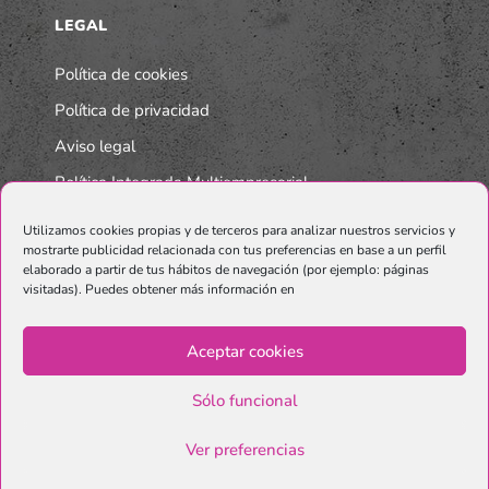
LEGAL
Política de cookies
Política de privacidad
Aviso legal
Política Integrada Multiempresarial
Utilizamos cookies propias y de terceros para analizar nuestros servicios y
mostrarte publicidad relacionada con tus preferencias en base a un perfil
elaborado a partir de tus hábitos de navegación (por ejemplo: páginas
visitadas). Puedes obtener más información en
Aceptar cookies
Sólo funcional
© Copyright Graphenano SmartMaterials. Unternehmen der
Grupo
Ver preferencias
Graphenano.