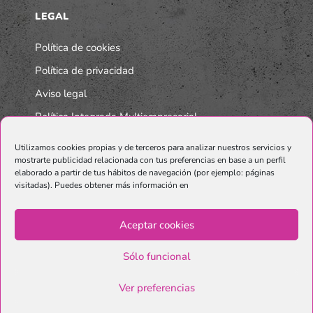
LEGAL
Política de cookies
Política de privacidad
Aviso legal
Política Integrada Multiempresarial
Utilizamos cookies propias y de terceros para analizar nuestros servicios y
mostrarte publicidad relacionada con tus preferencias en base a un perfil
elaborado a partir de tus hábitos de navegación (por ejemplo: páginas
visitadas). Puedes obtener más información en
Aceptar cookies
Sólo funcional
© Copyright Graphenano SmartMaterials. Unternehmen der
Grupo
Ver preferencias
Graphenano.