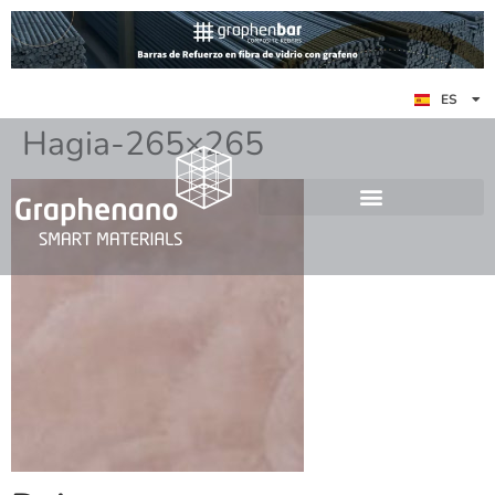
EN
ES
DE
Hagia-265×265