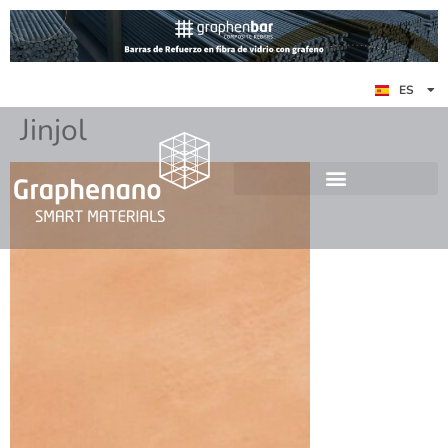
EN
ES
DE
Jinjol