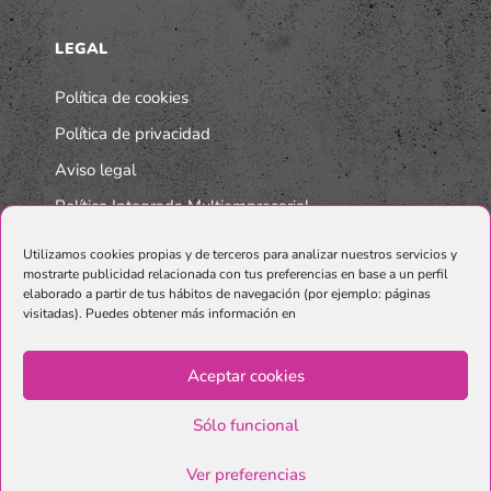
LEGAL
Política de cookies
Política de privacidad
Aviso legal
Política Integrada Multiempresarial
Utilizamos cookies propias y de terceros para analizar nuestros servicios y
mostrarte publicidad relacionada con tus preferencias en base a un perfil
elaborado a partir de tus hábitos de navegación (por ejemplo: páginas
visitadas). Puedes obtener más información en
Aceptar cookies
Sólo funcional
© Copyright Graphenano SmartMaterials. Unternehmen der
Grupo
Ver preferencias
Graphenano.