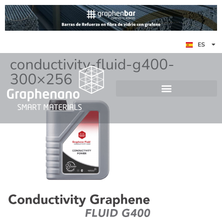
EN
ES
DE
conductivity-fluid-g400-
300×256