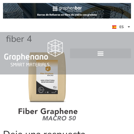
EN
ES
DE
fiber 4