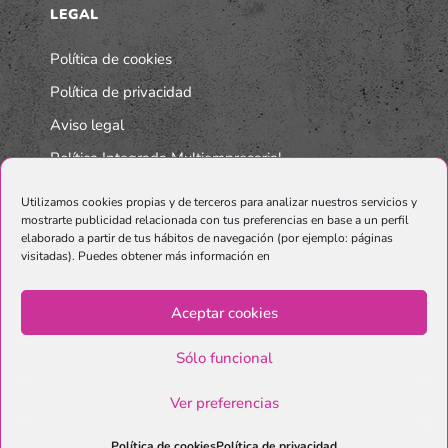
LEGAL
Política de cookies
Política de privacidad
Aviso legal
Política Integrada Multiempresarial
Utilizamos cookies propias y de terceros para analizar nuestros servicios y
mostrarte publicidad relacionada con tus preferencias en base a un perfil
elaborado a partir de tus hábitos de navegación (por ejemplo: páginas
visitadas). Puedes obtener más información en
Aceptar cookies
Sólo funcional
© Copyright Graphenano SmartMaterials. Unternehmen der
Grupo
Ver preferencias
Graphenano.
Política de cookies
Política de privacidad