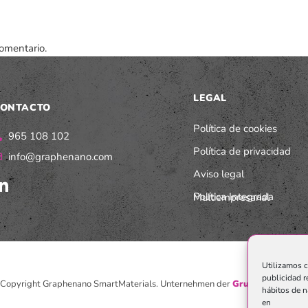
omentario.
LEGAL
ONTACTO
Política de cookies
965 108 102
Política de privacidad
info@graphenano.com
Aviso legal
Política Integrada Multiempresarial
Utilizamos c
publicidad r
Copyright Graphenano SmartMaterials. Unternehmen der
Grupo Graphenan
hábitos de n
en