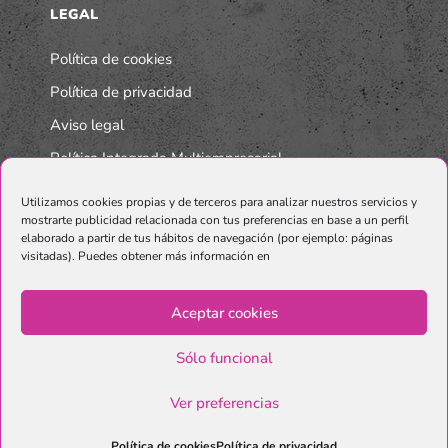
LEGAL
Política de cookies
Política de privacidad
Aviso legal
Política Integrada Multiempresarial
Utilizamos cookies propias y de terceros para analizar nuestros servicios y
mostrarte publicidad relacionada con tus preferencias en base a un perfil
elaborado a partir de tus hábitos de navegación (por ejemplo: páginas
visitadas). Puedes obtener más información en
Aceptar cookies
Sólo funcional
© Copyright Graphenano SmartMaterials. Unternehmen der
Grupo
Ver preferencias
Graphenano.
Política de cookies
Política de privacidad