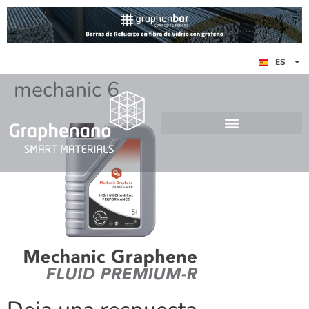
EN
ES
DE
mechanic 6