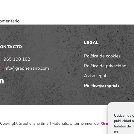
omentario.
LEGAL
ONTACTO
Política de cookies
965 108 102
Política de privacidad
info@graphenano.com
Aviso legal
Política Integrada Multiempresarial
Utilizamos c
publicidad r
Copyright Graphenano SmartMaterials. Unternehmen der
Grupo Graphenan
hábitos de n
en