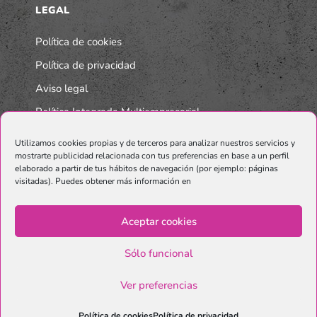
LEGAL
Política de cookies
Política de privacidad
Aviso legal
Política Integrada Multiempresarial
Utilizamos cookies propias y de terceros para analizar nuestros servicios y
mostrarte publicidad relacionada con tus preferencias en base a un perfil
elaborado a partir de tus hábitos de navegación (por ejemplo: páginas
visitadas). Puedes obtener más información en
Aceptar cookies
Sólo funcional
© Copyright Graphenano SmartMaterials. Unternehmen der
Grupo
Ver preferencias
Graphenano.
Política de cookies
Política de privacidad