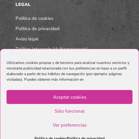
LEGAL
Política de cookies
Política de privacidad
Aviso legal
Política Integrada Multiempresarial
Utilizamos cookies propias y de terceros para analizar nuestros servicios y
mostrarte publicidad relacionada con tus preferencias en base a un perfil
elaborado a partir de tus hábitos de navegación (por ejemplo: páginas
visitadas). Puedes obtener más información en
Aceptar cookies
Sólo funcional
© Copyright Graphenano SmartMaterials. Unternehmen der
Grupo
Ver preferencias
Graphenano.
Política de cookies
Política de privacidad