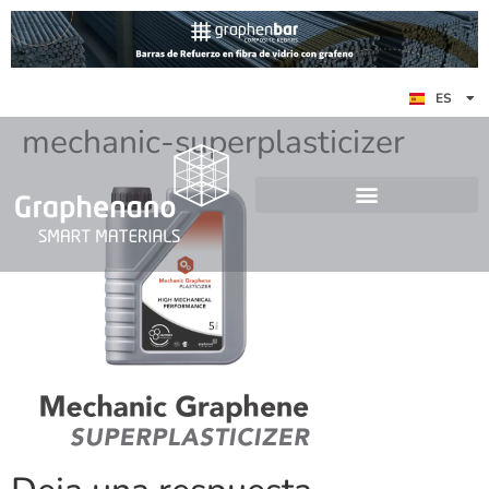
EN
ES
DE
mechanic-superplasticizer