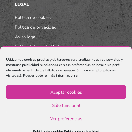
LEGAL
Política de cookies
Política de privacidad
Aviso legal
Política Integrada Multiempresarial
Utilizamos cookies propias y de terceros para analizar nuestros servicios y
mostrarte publicidad relacionada con tus preferencias en base a un perfil
elaborado a partir de tus hábitos de navegación (por ejemplo: páginas
visitadas). Puedes obtener más información en
Aceptar cookies
Sólo funcional
© Copyright Graphenano SmartMaterials. Unternehmen der
Grupo
Ver preferencias
Graphenano.
Política de cookies
Política de privacidad