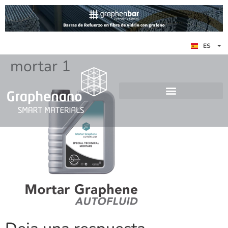
EN
ES
DE
mortar 1