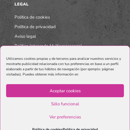
LEGAL
Política de cookies
Política de privacidad
Aviso legal
Política Integrada Multiempresarial
Utilizamos cookies propias y de terceros para analizar nuestros servicios y
mostrarte publicidad relacionada con tus preferencias en base a un perfil
elaborado a partir de tus hábitos de navegación (por ejemplo: páginas
visitadas). Puedes obtener más información en
Aceptar cookies
Sólo funcional
© Copyright Graphenano SmartMaterials. Unternehmen der
Grupo
Ver preferencias
Graphenano.
Política de cookies
Política de privacidad