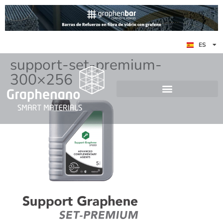
EN
ES
DE
support-set-premium-
300×256